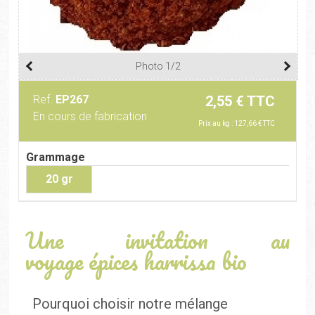
Photo 1/2
Ref.
EP267
2,55 € TTC
En cours de fabrication
Prix au kg : 127,66 € TTC
Grammage
20 gr
Une invitation au
voyage épices harrissa bio
Pourquoi choisir notre mélange