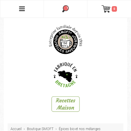
0
Accueil
›
Boutique SMOFT
›
Épices bio et nos mélanges