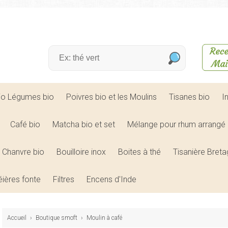
bio Légumes bio
Poivres bio et les Moulins
Tisanes bio
I
Café bio
Matcha bio et set
Mélange pour rhum arrangé 
Chanvre bio
Bouilloire inox
Boites à thé
Tisanière Bret
éières fonte
Filtres
Encens d'Inde
Accueil
›
Boutique smoft
›
Moulin à café