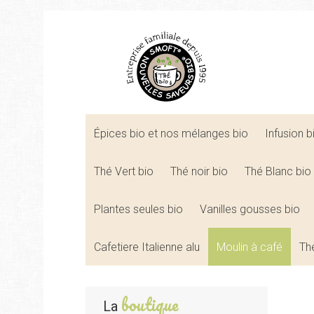
Épices bio et nos mélanges bio
Infusion 
Thé Vert bio
Thé noir bio
Thé Blanc bio
Plantes seules bio
Vanilles gousses bio
Cafetiere Italienne alu
Moulin à café
Th
boutique
La