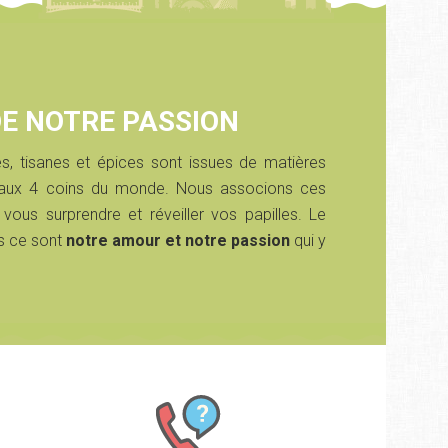
DE NOTRE PASSION
s, tisanes et épices sont issues de matières
s aux 4 coins du monde. Nous associons ces
 vous surprendre et réveiller vos papilles. Le
s ce sont
notre amour et notre passion
qui y