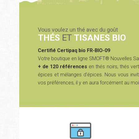
Vous voulez un thé avec du goût
THÉS
ET
TISANES BIO
Certifié Certipaq bio FR-BIO-09
Votre boutique en ligne SMOFT® Nouvelles S
+ de 120 références
en thés noirs, thés vert
épices et mélanges d'épices. Nous vous invit
vos préférences, il y en aura forcément au moi