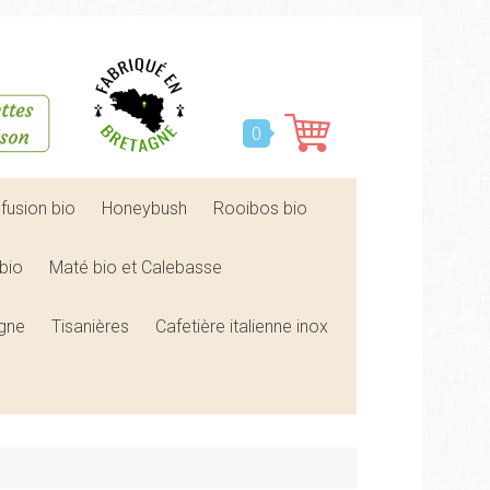
0
nfusion bio
Honeybush
Rooibos bio
bio
Maté bio et Calebasse
agne
Tisanières
Cafetière italienne inox