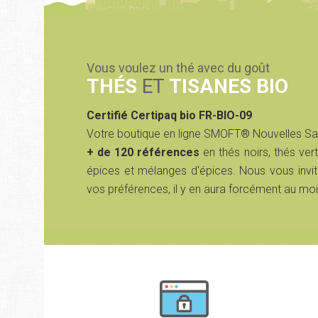
Vous voulez un thé avec du goût
THÉS
ET
TISANES BIO
Certifié Certipaq bio FR-BIO-09
Votre boutique en ligne SMOFT® Nouvelles S
+ de 120 références
en thés noirs, thés vert
épices et mélanges d'épices. Nous vous invit
vos préférences, il y en aura forcément au moi