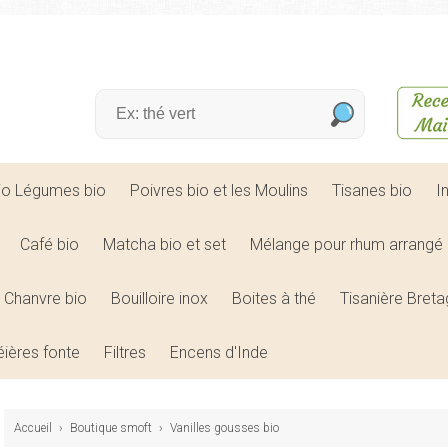
bio Légumes bio
Poivres bio et les Moulins
Tisanes bio
I
Café bio
Matcha bio et set
Mélange pour rhum arrangé 
Chanvre bio
Bouilloire inox
Boites à thé
Tisanière Bret
éières fonte
Filtres
Encens d'Inde
Accueil
›
Boutique smoft
›
Vanilles gousses bio