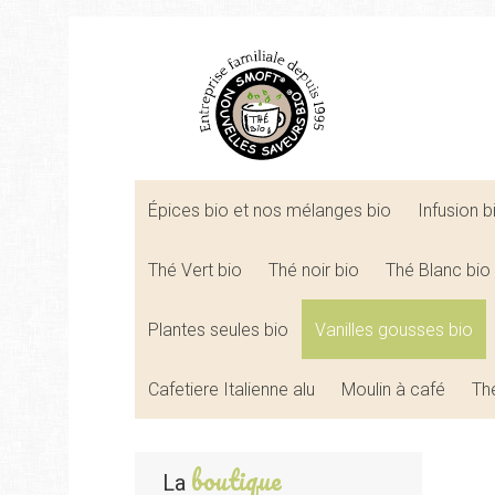
Épices bio et nos mélanges bio
Infusion 
Thé Vert bio
Thé noir bio
Thé Blanc bio
Plantes seules bio
Vanilles gousses bio
Cafetiere Italienne alu
Moulin à café
Th
boutique
La