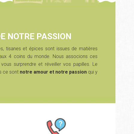
DE NOTRE PASSION
s, tisanes et épices sont issues de matières
s aux 4 coins du monde. Nous associons ces
 vous surprendre et réveiller vos papilles. Le
s ce sont
notre amour et notre passion
qui y