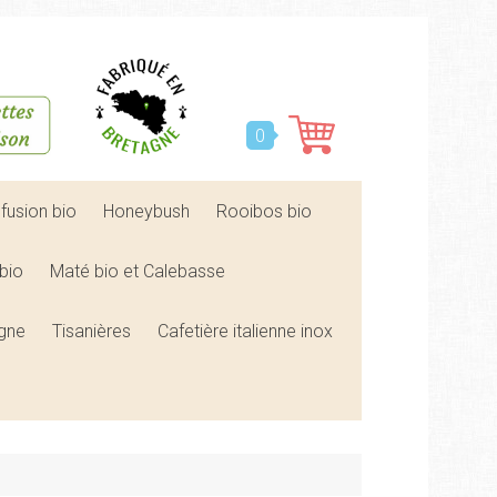
0
nfusion bio
Honeybush
Rooibos bio
bio
Maté bio et Calebasse
agne
Tisanières
Cafetière italienne inox