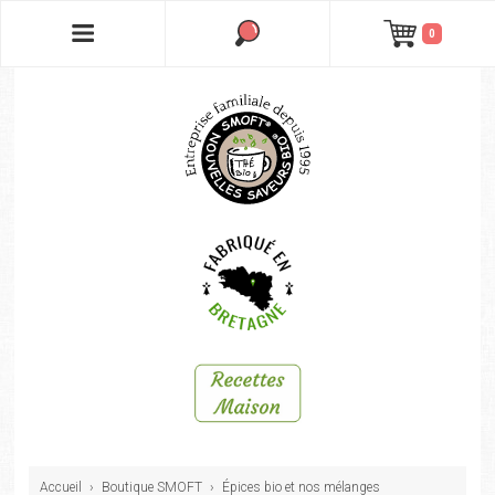
0
Accueil
›
Boutique SMOFT
›
Épices bio et nos mélanges