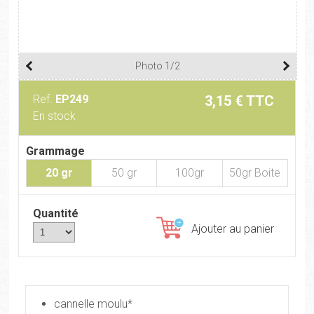
Photo 1/2
Ref.
EP249
3,15 € TTC
En stock
Grammage
20 gr
50 gr
100gr
50gr Boite
Quantité
Ajouter au panier
cannelle moulu*