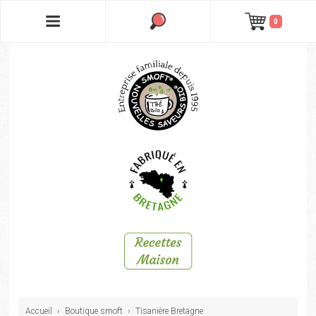
0
Accueil
›
Boutique smoft
›
Tisanière Bretagne