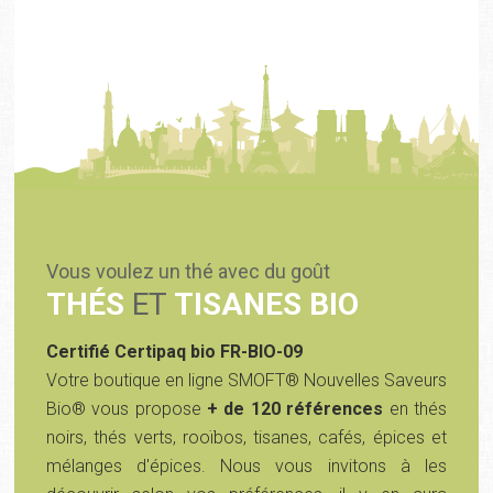
Vous voulez un thé avec du goût
THÉS
ET
TISANES BIO
Certifié Certipaq bio FR-BIO-09
Votre boutique en ligne SMOFT® Nouvelles Saveurs
Bio® vous propose
+ de 120 références
en thés
noirs, thés verts, rooïbos, tisanes, cafés, épices et
mélanges d'épices. Nous vous invitons à les