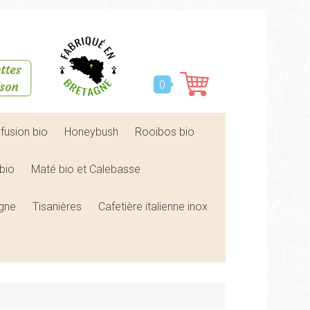
0
nfusion bio
Honeybush
Rooibos bio
bio
Maté bio et Calebasse
agne
Tisanières
Cafetière italienne inox