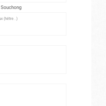
g Souchong
 (hêtre...)