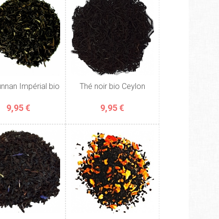
unnan Impérial bio
Thé noir bio Ceylon
9,95 €
9,95 €