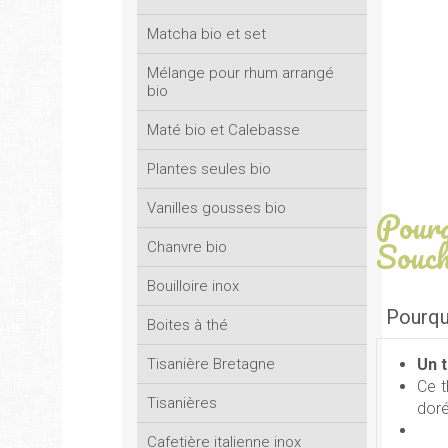
Matcha bio et set
Mélange pour rhum arrangé
bio
Maté bio et Calebasse
Plantes seules bio
Vanilles gousses bio
Pour
Souch
Chanvre bio
Bouilloire inox
Pourquo
Boites à thé
Un 
Tisanière Bretagne
Ce t
Tisanières
doré
Cafetière italienne inox