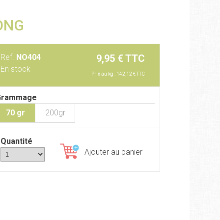
ONG
Ref.
NO404
9,95 € TTC
En stock
Prix au kg : 142,12 € TTC
Grammage
70 gr
200gr
Quantité
Ajouter au panier