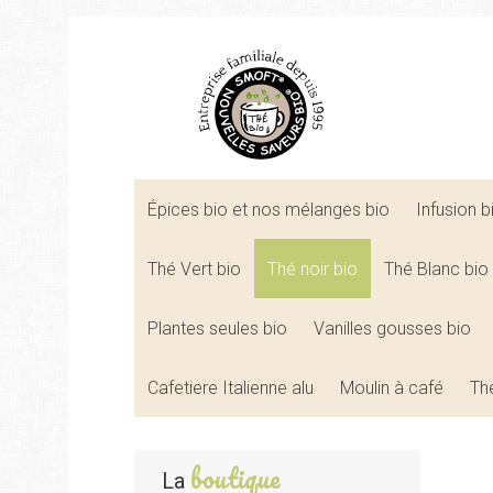
Épices bio et nos mélanges bio
Infusion 
Thé Vert bio
Thé noir bio
Thé Blanc bio
Plantes seules bio
Vanilles gousses bio
Cafetiere Italienne alu
Moulin à café
Th
boutique
La