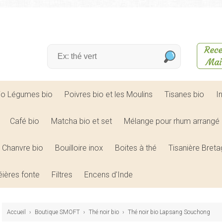
bio Légumes bio
Poivres bio et les Moulins
Tisanes bio
I
Café bio
Matcha bio et set
Mélange pour rhum arrangé 
Chanvre bio
Bouilloire inox
Boites à thé
Tisanière Bret
éières fonte
Filtres
Encens d'Inde
Accueil
›
Boutique SMOFT
›
Thé noir bio
›
Thé noir bio Lapsang Souchong