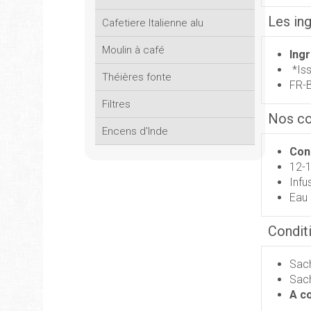
Les in
Cafetiere Italienne alu
Moulin à café
Ing
*Iss
Théières fonte
FR-B
Filtres
Nos con
Encens d'Inde
Cons
12-1
Infu
Eau
Condit
Sach
Sach
A c