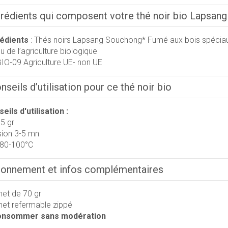
grédients qui composent votre thé noir bio Lapsan
rédients
: Thés noirs Lapsang Souchong* Fumé aux bois spéciaux
u de l’agriculture biologique
IO-09 Agriculture UE- non UE
seils d’utilisation pour ce thé noir bio
eils d'utilisation :
5 gr
sion 3-5 mn
 80-100°C
ionnement et infos complémentaires
et de 70 gr
et refermable zippé
onsommer sans modération