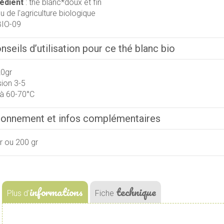
rédient
: thé blanc*doux et fin
su de l'agriculture biologique
BIO-09
seils d’utilisation pour ce thé blanc bio
0gr
sion 3-5
à 60-70°C
ionnement et infos complémentaires
r ou 200 gr
informations
technique
Plus d'
Fiche