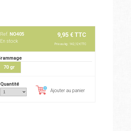
Ref.
NO405
9,95 € TTC
En stock
Prix au kg : 142,12 € TTC
Grammage
70 gr
Quantité
Ajouter au panier