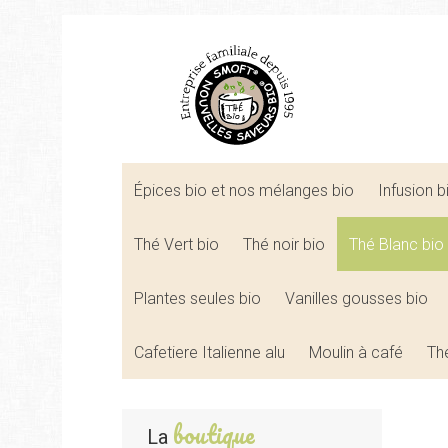
Épices bio et nos mélanges bio
Infusion 
Thé Vert bio
Thé noir bio
Thé Blanc bio
Plantes seules bio
Vanilles gousses bio
Cafetiere Italienne alu
Moulin à café
Th
boutique
La