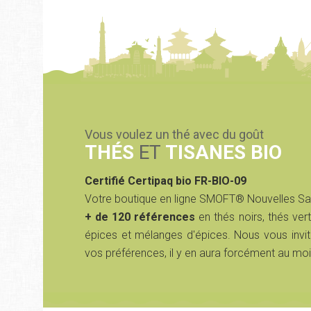
Vous voulez un thé avec du goût
THÉS
ET
TISANES BIO
Certifié Certipaq bio FR-BIO-09
Votre boutique en ligne SMOFT® Nouvelles S
+ de 120 références
en thés noirs, thés vert
épices et mélanges d'épices. Nous vous invit
vos préférences, il y en aura forcément au moi