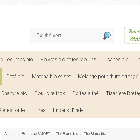
bio Légumes bio
Poivres bio et les Moulins
Tisanes bio
I
Café bio
Matcha bio et set
Mélange pour rhum arrangé 
Chanvre bio
Bouilloire inox
Boites à thé
Tisanière Bret
éières fonte
Filtres
Encens d'Inde
Accueil
›
Boutique SMOFT
›
Thé Blanc bio
›
Thé Blanc bio