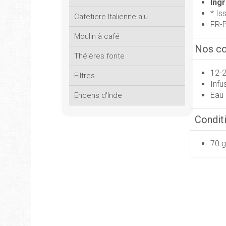
Ing
* Is
Cafetiere Italienne alu
FR-
Moulin à café
Nos con
Théières fonte
12-2
Filtres
Infu
Eau 
Encens d'Inde
Condit
70 g