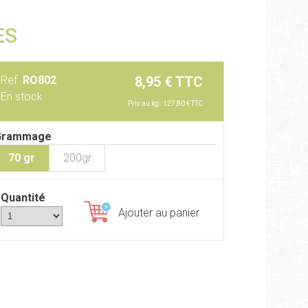
ES
Ref.
RO802
8,95 € TTC
En stock
Prix au kg : 127,80 € TTC
Grammage
70 gr
200gr
Quantité
Ajouter au panier