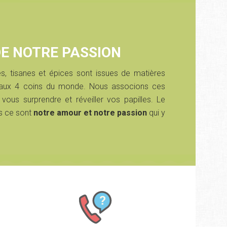
DE NOTRE PASSION
s, tisanes et épices sont issues de matières
s aux 4 coins du monde. Nous associons ces
 vous surprendre et réveiller vos papilles. Le
s ce sont
notre amour et notre passion
qui y