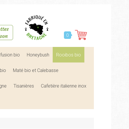
0
nfusion bio
Honeybush
Rooibos bio
bio
Maté bio et Calebasse
agne
Tisanières
Cafetière italienne inox