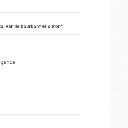
a, vanille bourbon* et citron*.
légende