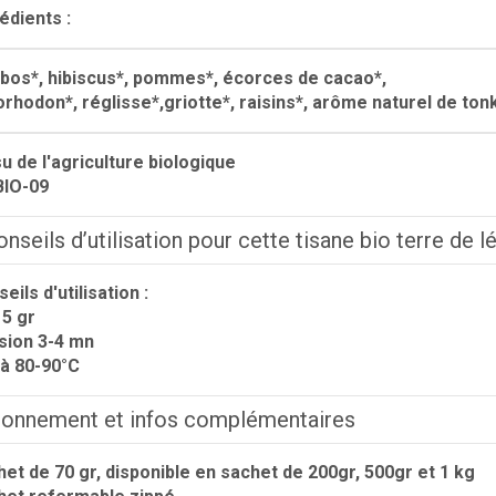
édients :
bos*,
hibiscus*, pommes*, écorces de cacao*,
rhodon*, réglisse*,griotte*, raisins*, arôme naturel de tonk
su de l'agriculture biologique
BIO-09
nseils d’utilisation pour cette tisane bio terre de 
eils d'utilisation :
5 gr
sion 3-4 mn
 à 80-90°C
ionnement et infos complémentaires
et de 70 gr, disponible en sachet de 200gr, 500gr et 1 kg