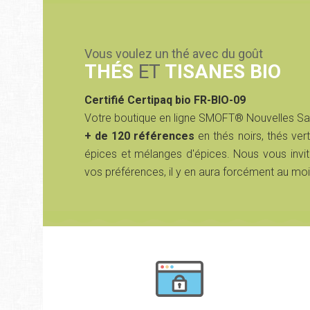
Vous voulez un thé avec du goût
THÉS
ET
TISANES BIO
Certifié Certipaq bio FR-BIO-09
Votre boutique en ligne SMOFT® Nouvelles S
+ de 120 références
en thés noirs, thés vert
épices et mélanges d'épices. Nous vous invit
vos préférences, il y en aura forcément au moi