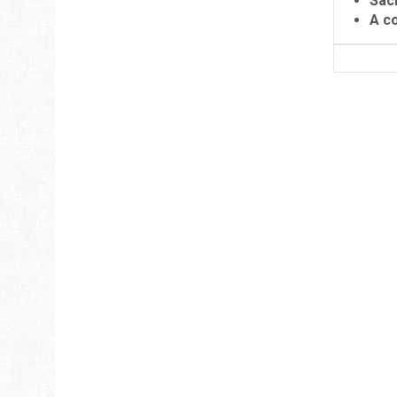
Sac
A c