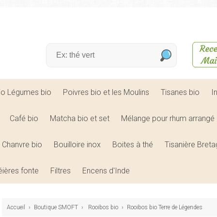
bio Légumes bio
Poivres bio et les Moulins
Tisanes bio
I
Café bio
Matcha bio et set
Mélange pour rhum arrangé 
Chanvre bio
Bouilloire inox
Boites à thé
Tisanière Bret
éières fonte
Filtres
Encens d'Inde
Accueil
›
Boutique SMOFT
›
Rooibos bio
›
Rooibos bio Terre de Légendes