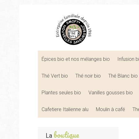
Épices bio et nos mélanges bio
Infusion 
Thé Vert bio
Thé noir bio
Thé Blanc bio
Plantes seules bio
Vanilles gousses bio
Cafetiere Italienne alu
Moulin à café
Th
boutique
La