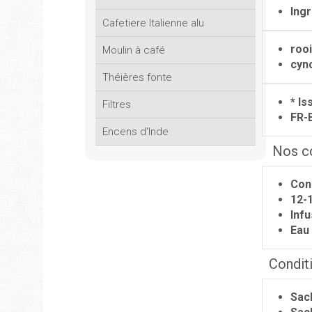
Ingr
Cafetiere Italienne alu
rooi
Moulin à café
cyno
Théières fonte
* Is
Filtres
FR-
Encens d'Inde
Nos co
Cons
12-1
Infu
Eau
Condit
Sach