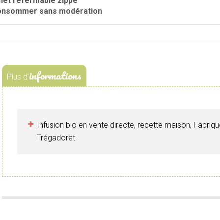
het refermable zippé
onsommer sans modération
informations
Plus d'
Infusion bio en vente directe, recette maison, Fabriq
Trégadoret