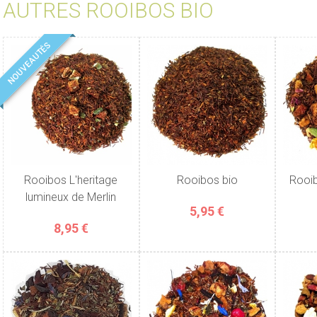
AUTRES ROOIBOS BIO
NOUVEAUTÉS
Rooibos L'heritage
Rooibos bio
Rooib
lumineux de Merlin
5,95 €
8,95 €